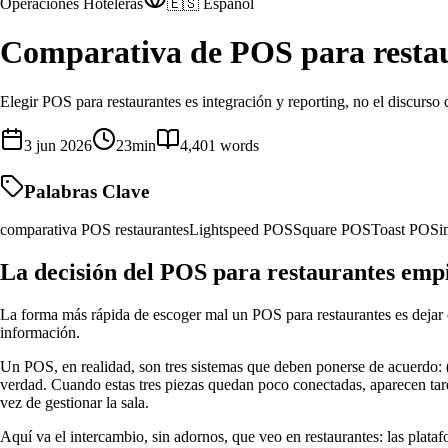
Operaciones Hoteleras
🇪🇸 Español
Comparativa de POS para restau
Elegir POS para restaurantes es integración y reporting, no el discurso
3 jun 2026
23
min
4,401
words
Palabras Clave
comparativa POS restaurantes
Lightspeed POS
Square POS
Toast POS
i
La decisión del POS para restaurantes empi
La forma más rápida de escoger mal un POS para restaurantes es dejar q
información.
Un POS, en realidad, son tres sistemas que deben ponerse de acuerdo: (1
verdad. Cuando estas tres piezas quedan poco conectadas, aparecen tare
vez de gestionar la sala.
Aquí va el intercambio, sin adornos, que veo en restaurantes: las plat