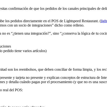
tas confirmación de que los pedidos de los canales principales de deli
ibe los pedidos directamente en el POS de Lightspeed Restaurant. (
lig
arnos con un socio de integraciones” dicho como relleno.
 no es “¿tienen una integración?”, sino “¿conserva la lógica de tu coc
tuciones
o pedido tiene varios artículos)
tad son los reembolsos, que deben conciliar de forma limpia, y los reci
resente y tarjeta no presente y explican conceptos de estructura de Inte
ones y detalla cuándo pagas por el procesamiento (y que no es una susc
o real del POS: