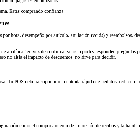
dación de pagos estén alineados
tema. Estás comprando confianza.
enes
tas por hora, desempeño por artículo, anulación (voids) y reembolsos, de
 analítica” en vez de confirmar si los reportes responden preguntas p
ro no aísla el impacto de descuentos, no sirve para decidir.
sa. Tu POS debería soportar una entrada rápida de pedidos, reducir el r
guración como el comportamiento de impresión de recibos y la habilita