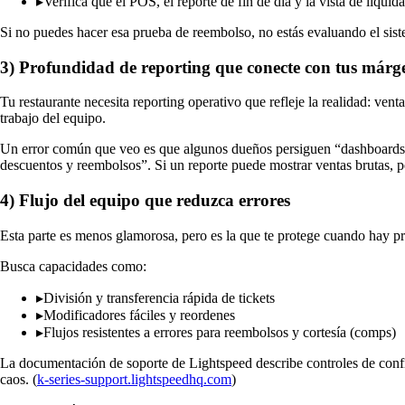
▸
Verifica que el POS, el reporte de fin de día y la vista de liqui
Si no puedes hacer esa prueba de reembolso, no estás evaluando el sis
3) Profundidad de reporting que conecte con tus márg
Tu restaurante necesita reporting operativo que refleje la realidad: ven
trabajo del equipo.
Un error común que veo es que algunos dueños persiguen “dashboards de
descuentos y reembolsos”. Si un reporte puede mostrar ventas brutas, pe
4) Flujo del equipo que reduzca errores
Esta parte es menos glamorosa, pero es la que te protege cuando hay pri
Busca capacidades como:
▸
División y transferencia rápida de tickets
▸
Modificadores fáciles y reordenes
▸
Flujos resistentes a errores para reembolsos y cortesía (comps)
La documentación de soporte de Lightspeed describe controles de confi
caos. (
k-series-support.lightspeedhq.com
)