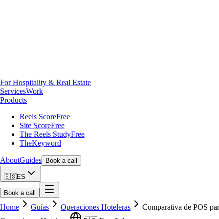
For Hospitality & Real Estate
Services
Work
Products
Reels Score
Free
Site Score
Free
The Reels Study
Free
TheKeyword
About
Guides
Book a call
🇪🇸
ES
Book a call
Home
Guías
Operaciones Hoteleras
Comparativa de POS para