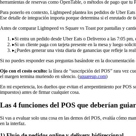
herramientas de reservas como OpenTable, o métodos de pago que tu P
Para ponerlo en contexto, Lightspeed plantea los pedidos de Uber Eats
Ese detalle de integración importa porque determina si el enrutado de ti
Antes de comparar Lightspeed vs Square vs Toast por pantallas y cantid
▸
Si entra un pedido desde Uber Eats o Deliveroo a las 7:05 pm, 
▸
Si un cliente paga con tarjeta presente en la mesa y luego sol
▸
¿Puedes generar una vista diaria de ganancias que refleje la re
Si no puedes responder esas preguntas basándote en la documentación 
Ojo con el costo oculto:
la línea de “suscripción del POS” rara vez cue
el margen termina muriendo en silencio. (
squareup.com
)
En mi experiencia, los dueños que evitan el arrepentimiento por POS s
impuestos) antes de firmar cualquier cosa.
Las 4 funciones del POS que deberían guia
Si vas a evaluar solo una cosa en las demos del POS, evalúa cómo manej
en la interfaz.
1) Flujo de pedidos online y delivery bidireccional