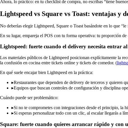
Ahora, lo práctico: en tu checklist de compra, no escribas “tiene buenos
Lightspeed vs Square vs Toast: ventajas y d
No deberías elegir Lightspeed, Square o Toast basándote en lo que “le 
En su lugar, empareja el POS con tu forma operativa: tu proporción de 
Lightspeed: fuerte cuando el delivery necesita entrar a
Los materiales públicos de Lightspeed posicionan explícitamente la re
la confusión en cocina entre tickets online y tickets de comedor. (
light
En qué suele encajar bien Lightspeed en la práctica:
▸
Restaurantes que dependen de delivery de terceros y quieren qu
▸
Equipos que buscan controles de configuración y disciplina ope
Cuándo puede ser problemático:
▸
Si no te comprometes con integraciones desde el principio, la h
▸
Si esperas personalizar todo con un clic, al escalar llegarás a lí
Square: fuerte cuando quieres arrancar rápido y con 