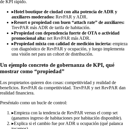
de KPI rápido.
▸
Hotel boutique de ciudad con alta potencia de ADR y
auxiliares moderados:
RevPAR y ADR.
▸
Resort o propiedad con buen “attach rate” de auxiliares:
TrevPAR más ADR de tarifa de habitación.
▸
Propiedad con dependencia fuerte de OTA o actividad
promocional alta:
net RevPAR más ADR.
▸
Propiedad mixta con calidad de medición incierta:
empieza
con diagnóstico de RevPAR y ocupación, y luego implementa
una visión net para un cohort de distribución.
Un ejemplo concreto de gobernanza de KPI, qué
mostrar como “propiedad”
Los propietarios quieren dos cosas: competitividad y realidad de
beneficios. RevPAR da competitividad. TrevPAR y net RevPAR dan
realidad financiera.
Preséntalo como un bucle de control:
▸
Empieza con la tendencia de RevPAR versus el comp set
(ganamos ingreso de habitaciones por habitación disponible).
▸
Explica si el cambio fue por ADR u ocupación (qué palanca
tocamos).