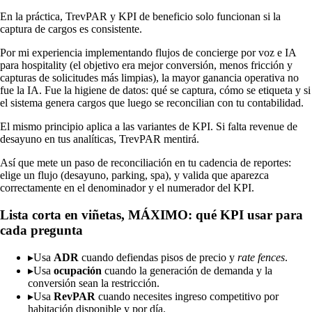
En la práctica, TrevPAR y KPI de beneficio solo funcionan si la
captura de cargos es consistente.
Por mi experiencia implementando flujos de concierge por voz e IA
para hospitality (el objetivo era mejor conversión, menos fricción y
capturas de solicitudes más limpias), la mayor ganancia operativa no
fue la IA. Fue la higiene de datos: qué se captura, cómo se etiqueta y si
el sistema genera cargos que luego se reconcilian con tu contabilidad.
El mismo principio aplica a las variantes de KPI. Si falta revenue de
desayuno en tus analíticas, TrevPAR mentirá.
Así que mete un paso de reconciliación en tu cadencia de reportes:
elige un flujo (desayuno, parking, spa), y valida que aparezca
correctamente en el denominador y el numerador del KPI.
Lista corta en viñetas, MÁXIMO: qué KPI usar para
cada pregunta
▸
Usa
ADR
cuando defiendas pisos de precio y
rate fences
.
▸
Usa
ocupación
cuando la generación de demanda y la
conversión sean la restricción.
▸
Usa
RevPAR
cuando necesites ingreso competitivo por
habitación disponible y por día.