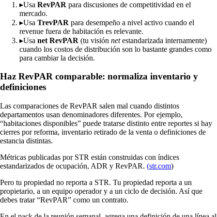
▸
Usa
RevPAR
para discusiones de competitividad en el
mercado.
▸
Usa
TrevPAR
para desempeño a nivel activo cuando el
revenue fuera de habitación es relevante.
▸
Usa
net RevPAR
(tu visión
net
estandarizada internamente)
cuando los costos de distribución son lo bastante grandes como
para cambiar la decisión.
Haz RevPAR comparable: normaliza inventario y
definiciones
Las comparaciones de RevPAR salen mal cuando distintos
departamentos usan denominadores diferentes. Por ejemplo,
“habitaciones disponibles” puede tratarse distinto entre reportes si hay
cierres por reforma, inventario retirado de la venta o definiciones de
estancia distintas.
Métricas publicadas por STR están construidas con índices
estandarizados de ocupación, ADR y RevPAR.
(
str.com
)
Pero tu propiedad no reporta a STR. Tu propiedad reporta a un
propietario, a un equipo operador y a un ciclo de decisión. Así que
debes tratar “RevPAR” como un contrato.
En el pack de la reunión semanal, agrega una definición de una línea al