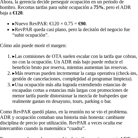
Ahora, la gerencia decide perseguir ocupación en un periodo de
hombro. Recortas tarifas para subir ocupación a
75%
, pero el ADR
baja a
€120
.
▸
Nuevo RevPAR: €120 × 0.75 =
€90
.
▸
RevPAR queda casi plano, pero la decisión del negocio fue
“subir ocupación”.
Cómo aún puede morir el margen:
▸
Las comisiones de OTA suelen escalar con la tarifa que cobras,
no con la ocupación. Un ADR más bajo puede reducir el
beneficio bruto por reserva, mientras aumentan las reservas.
▸
Más reservas pueden incrementar la carga operativa (check-ins,
gestión de cancelaciones, complejidad al programar limpieza).
▸
Una ocupación más alta lograda extendiendo estancias de
escapadas cortas a estancias más largas con promociones de
menor tarifa puede distorsionar la mezcla de huéspedes que
realmente gastan en desayuno, tours, parking o bar.
Como RevPAR quedó plano, en la reunión no se vio el problema.
ADR y ocupación contaban una historia más honesta: cambiaste
disciplina de precio por utilización. RevPAR a veces oculta ese
intercambio cuando la matemática “cuadra”.