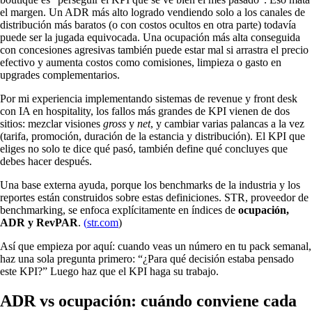
el margen. Un ADR más alto logrado vendiendo solo a los canales de
distribución más baratos (o con costos ocultos en otra parte) todavía
puede ser la jugada equivocada. Una ocupación más alta conseguida
con concesiones agresivas también puede estar mal si arrastra el precio
efectivo y aumenta costos como comisiones, limpieza o gasto en
upgrades complementarios.
Por mi experiencia implementando sistemas de revenue y front desk
con IA en hospitality, los fallos más grandes de KPI vienen de dos
sitios: mezclar visiones
gross
y
net
, y cambiar varias palancas a la vez
(tarifa, promoción, duración de la estancia y distribución). El KPI que
eliges no solo te dice qué pasó, también define qué concluyes que
debes hacer después.
Una base externa ayuda, porque los benchmarks de la industria y los
reportes están construidos sobre estas definiciones. STR, proveedor de
benchmarking, se enfoca explícitamente en índices de
ocupación,
ADR y RevPAR
.
(
str.com
)
Así que empieza por aquí: cuando veas un número en tu pack semanal,
haz una sola pregunta primero: “¿Para qué decisión estaba pensado
este KPI?” Luego haz que el KPI haga su trabajo.
ADR vs ocupación: cuándo conviene cada