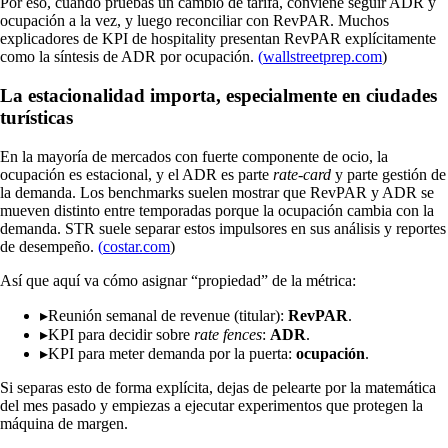
Por eso, cuando pruebas un cambio de tarifa, conviene seguir ADR y
ocupación a la vez, y luego reconciliar con RevPAR. Muchos
explicadores de KPI de hospitality presentan RevPAR explícitamente
como la síntesis de ADR por ocupación.
(
wallstreetprep.com
)
La estacionalidad importa, especialmente en ciudades
turísticas
En la mayoría de mercados con fuerte componente de ocio, la
ocupación es estacional, y el ADR es parte
rate-card
y parte gestión de
la demanda. Los benchmarks suelen mostrar que RevPAR y ADR se
mueven distinto entre temporadas porque la ocupación cambia con la
demanda. STR suele separar estos impulsores en sus análisis y reportes
de desempeño.
(
costar.com
)
Así que aquí va cómo asignar “propiedad” de la métrica:
▸
Reunión semanal de revenue (titular):
RevPAR
.
▸
KPI para decidir sobre
rate fences
:
ADR
.
▸
KPI para meter demanda por la puerta:
ocupación
.
Si separas esto de forma explícita, dejas de pelearte por la matemática
del mes pasado y empiezas a ejecutar experimentos que protegen la
máquina de margen.