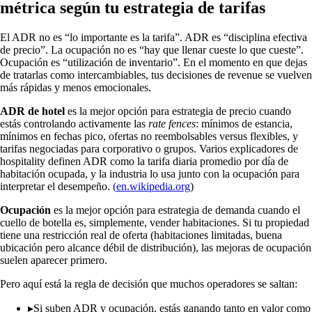
métrica según tu estrategia de tarifas
El ADR no es “lo importante es la tarifa”. ADR es “disciplina efectiva
de precio”. La ocupación no es “hay que llenar cueste lo que cueste”.
Ocupación es “utilización de inventario”. En el momento en que dejas
de tratarlas como intercambiables, tus decisiones de revenue se vuelven
más rápidas y menos emocionales.
ADR de hotel
es la mejor opción para estrategia de precio cuando
estás controlando activamente las
rate fences
: mínimos de estancia,
mínimos en fechas pico, ofertas no reembolsables versus flexibles, y
tarifas negociadas para corporativo o grupos. Varios explicadores de
hospitality definen ADR como la tarifa diaria promedio por día de
habitación ocupada, y la industria lo usa junto con la ocupación para
interpretar el desempeño.
(
en.wikipedia.org
)
Ocupación
es la mejor opción para estrategia de demanda cuando el
cuello de botella es, simplemente, vender habitaciones. Si tu propiedad
tiene una restricción real de oferta (habitaciones limitadas, buena
ubicación pero alcance débil de distribución), las mejoras de ocupación
suelen aparecer primero.
Pero aquí está la regla de decisión que muchos operadores se saltan:
▸
Si suben ADR y ocupación, estás ganando tanto en valor como