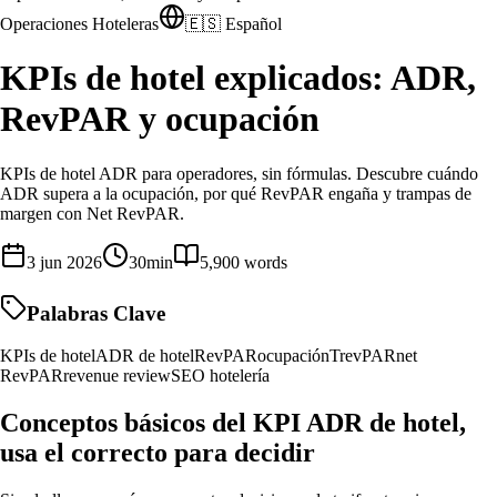
Operaciones Hoteleras
🇪🇸 Español
KPIs de hotel explicados: ADR,
RevPAR y ocupación
KPIs de hotel ADR para operadores, sin fórmulas. Descubre cuándo
ADR supera a la ocupación, por qué RevPAR engaña y trampas de
margen con Net RevPAR.
3 jun 2026
30
min
5,900
words
Palabras Clave
KPIs de hotel
ADR de hotel
RevPAR
ocupación
TrevPAR
net
RevPAR
revenue review
SEO hotelería
Conceptos básicos del KPI ADR de hotel,
usa el correcto para decidir