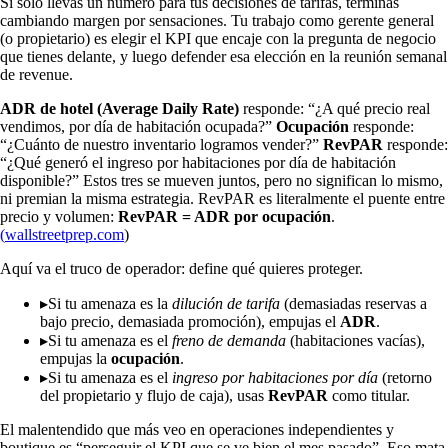
Si solo llevas un número para tus decisiones de tarifas, terminas
cambiando margen por sensaciones. Tu trabajo como gerente general
(o propietario) es elegir el KPI que encaje con la pregunta de negocio
que tienes delante, y luego defender esa elección en la reunión semanal
de revenue.
ADR de hotel (Average Daily Rate)
responde: “¿A qué precio real
vendimos, por día de habitación ocupada?”
Ocupación
responde:
“¿Cuánto de nuestro inventario logramos vender?”
RevPAR
responde:
“¿Qué generó el ingreso por habitaciones por día de habitación
disponible?” Estos tres se mueven juntos, pero no significan lo mismo,
ni premian la misma estrategia. RevPAR es literalmente el puente entre
precio y volumen:
RevPAR = ADR por ocupación
.
(
wallstreetprep.com
)
Aquí va el truco de operador: define qué quieres proteger.
▸
Si tu amenaza es la
dilución de tarifa
(demasiadas reservas a
bajo precio, demasiada promoción), empujas el
ADR
.
▸
Si tu amenaza es el
freno de demanda
(habitaciones vacías),
empujas la
ocupación
.
▸
Si tu amenaza es el
ingreso por habitaciones por día
(retorno
del propietario y flujo de caja), usas
RevPAR
como titular.
El malentendido que más veo en operaciones independientes y
boutique es “perseguir el KPI que se ve bien el mes pasado”. Eso mata