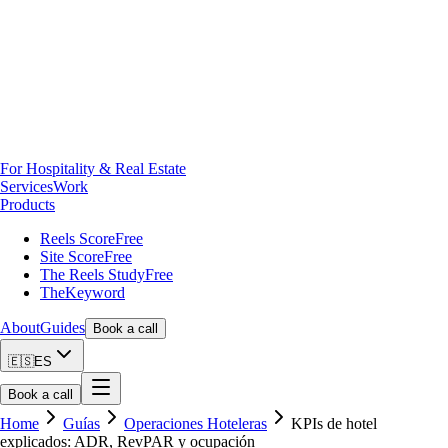
For Hospitality & Real Estate
Services
Work
Products
Reels Score
Free
Site Score
Free
The Reels Study
Free
TheKeyword
About
Guides
Book a call
🇪🇸
ES
Book a call
Home
Guías
Operaciones Hoteleras
KPIs de hotel
explicados: ADR, RevPAR y ocupación