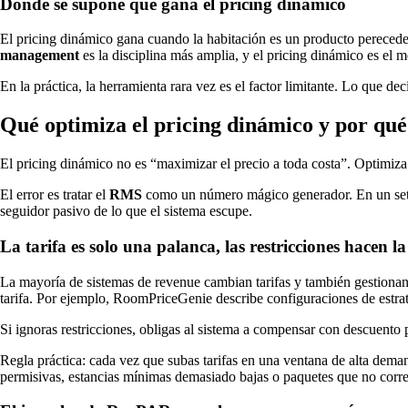
Dónde se supone que gana el pricing dinámico
El pricing dinámico gana cuando la habitación es un producto pereceder
management
es la disciplina más amplia, y el pricing dinámico es el m
En la práctica, la herramienta rara vez es el factor limitante. Lo que 
Qué optimiza el pricing dinámico y por qué
El pricing dinámico no es “maximizar el precio a toda costa”. Optimiz
El error es tratar el
RMS
como un número mágico generador. En un setup 
seguidor pasivo de lo que el sistema escupe.
La tarifa es solo una palanca, las restricciones hacen l
La mayoría de sistemas de revenue cambian tarifas y también gestiona
tarifa. Por ejemplo, RoomPriceGenie describe configuraciones de estrat
Si ignoras restricciones, obligas al sistema a compensar con descuento
Regla práctica: cada vez que subas tarifas en una ventana de alta deman
permisivas, estancias mínimas demasiado bajas o paquetes que no corr