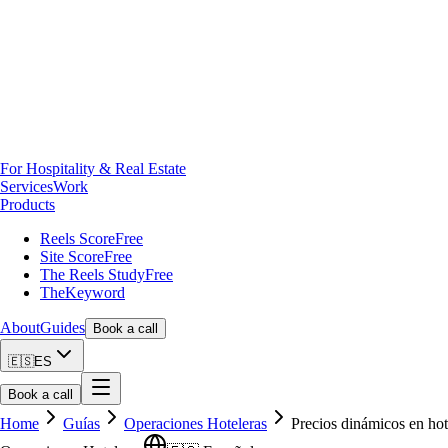
For Hospitality & Real Estate
Services
Work
Products
Reels Score
Free
Site Score
Free
The Reels Study
Free
TheKeyword
About
Guides
Book a call
🇪🇸
ES
Book a call
Home
Guías
Operaciones Hoteleras
Precios dinámicos en hot