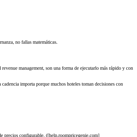
rnanza, no fallas matemáticas.
el revenue management, son una forma de ejecutarlo más rápido y con
 La cadencia importa porque muchos hoteles toman decisiones con
 de precios configurable. ([help.roompricegenie.com]