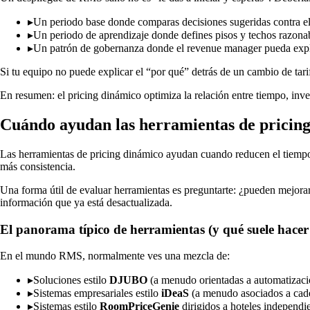
▸
Un periodo base donde comparas decisiones sugeridas contra e
▸
Un periodo de aprendizaje donde defines pisos y techos razona
▸
Un patrón de gobernanza donde el revenue manager pueda explic
Si tu equipo no puede explicar el “por qué” detrás de un cambio de tari
En resumen: el pricing dinámico optimiza la relación entre tiempo, inve
Cuándo ayudan las herramientas de pricing
Las herramientas de pricing dinámico ayudan cuando reducen el tiempo 
más consistencia.
Una forma útil de evaluar herramientas es preguntarte: ¿pueden mejora
información que ya está desactualizada.
El panorama típico de herramientas (y qué suele hacer
En el mundo RMS, normalmente ves una mezcla de:
▸
Soluciones estilo
DJUBO
(a menudo orientadas a automatizació
▸
Sistemas empresariales estilo
iDeaS
(a menudo asociados a cade
▸
Sistemas estilo
RoomPriceGenie
dirigidos a hoteles independi