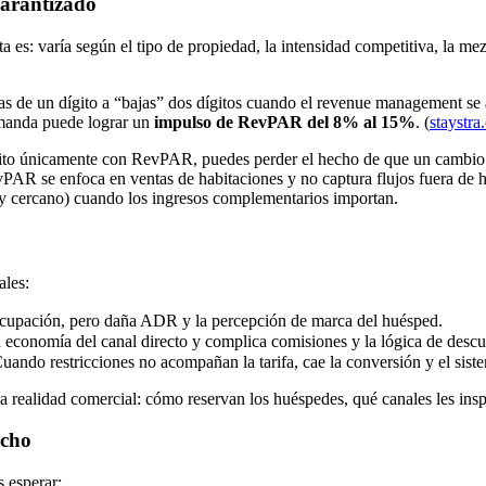
garantizado
es: varía según el tipo de propiedad, la intensidad competitiva, la mez
as de un dígito a “bajas” dos dígitos cuando el revenue management se a
emanda puede lograr un
impulso de RevPAR del 8% al 15%
. (
staystra
xito únicamente con RevPAR, puedes perder el hecho de que un cambi
evPAR se enfoca en ventas de habitaciones y no captura flujos fuera de h
muy cercano) cuando los ingresos complementarios importan.
ales:
 ocupación, pero daña ADR y la percepción de marca del huésped.
 economía del canal directo y complica comisiones y la lógica de descu
Cuando restricciones no acompañan la tarifa, cae la conversión y el sist
a realidad comercial: cómo reservan los huéspedes, qué canales les insp
echo
 esperar: