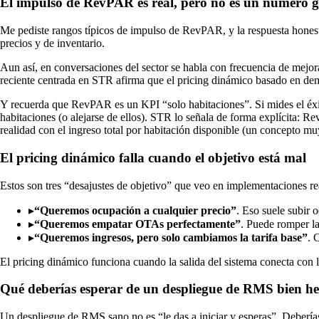
El impulso de RevPAR es real, pero no es un número 
Me pediste rangos típicos de impulso de RevPAR, y la respuesta honesta 
precios y de inventario.
Aun así, en conversaciones del sector se habla con frecuencia de mejor
reciente centrada en STR afirma que el pricing dinámico basado en d
Y recuerda que RevPAR es un KPI “solo habitaciones”. Si mides el é
habitaciones (o alejarse de ellos). STR lo señala de forma explícita: R
realidad con el ingreso total por habitación disponible (un concepto 
El pricing dinámico falla cuando el objetivo está mal
Estos son tres “desajustes de objetivo” que veo en implementaciones re
▸
“Queremos ocupación a cualquier precio”
. Eso suele subir
▸
“Queremos empatar OTAs perfectamente”
. Puede romper la
▸
“Queremos ingresos, pero solo cambiamos la tarifa base”
. 
El pricing dinámico funciona cuando la salida del sistema conecta con l
Qué deberías esperar de un despliegue de RMS bien h
Un despliegue de RMS sano no es “le das a iniciar y esperas”. Deberías