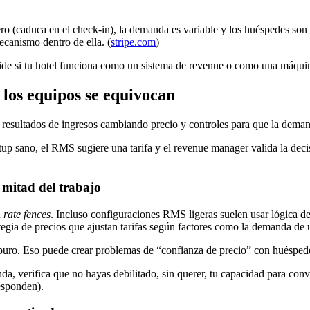
o (caduca en el check-in), la demanda es variable y los huéspedes son 
ecanismo dentro de ella. (
stripe.com
)
decide si tu hotel funciona como un sistema de revenue o como una máquin
 los equipos se equivocan
a resultados de ingresos cambiando precio y controles para que la dema
sano, el RMS sugiere una tarifa y el revenue manager valida la decisi
a mitad del trabajo
n
rate fences
. Incluso configuraciones RMS ligeras suelen usar lógica de
egia de precios que ajustan tarifas según factores como la demanda de u
 puro. Eso puede crear problemas de “confianza de precio” con huéspedes
da, verifica que no hayas debilitado, sin querer, tu capacidad para con
esponden).