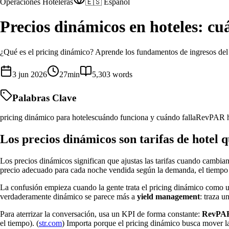
Operaciones Hoteleras
🇪🇸 Español
Precios dinámicos en hoteles: cu
¿Qué es el pricing dinámico? Aprende los fundamentos de ingresos del 
3 jun 2026
27
min
5,303
words
Palabras Clave
pricing dinámico para hoteles
cuándo funciona y cuándo falla
RevPAR h
Los precios dinámicos son tarifas de hotel
Los precios dinámicos significan que ajustas las tarifas cuando cambia
precio adecuado para cada noche vendida según la demanda, el tiempo h
La confusión empieza cuando la gente trata el pricing dinámico como un
verdaderamente dinámico se parece más a
yield management
: traza u
Para aterrizar la conversación, usa un KPI de forma constante:
RevPA
el tiempo). (
str.com
) Importa porque el pricing dinámico busca mover 