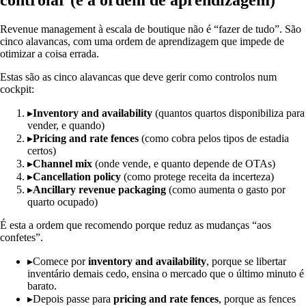
controlar (e a ordem de aprendizagem)
Revenue management à escala de boutique não é “fazer de tudo”. São
cinco alavancas, com uma ordem de aprendizagem que impede de
otimizar a coisa errada.
Estas são as cinco alavancas que deve gerir como controlos num
cockpit:
▸
Inventory and availability
(quantos quartos disponibiliza para
vender, e quando)
▸
Pricing and rate fences
(como cobra pelos tipos de estadia
certos)
▸
Channel mix
(onde vende, e quanto depende de OTAs)
▸
Cancellation policy
(como protege receita da incerteza)
▸
Ancillary revenue packaging
(como aumenta o gasto por
quarto ocupado)
É esta a ordem que recomendo porque reduz as mudanças “aos
confetes”.
▸
Comece por
inventory and availability
, porque se libertar
inventário demais cedo, ensina o mercado que o último minuto é
barato.
▸
Depois passe para
pricing and rate fences
, porque as fences