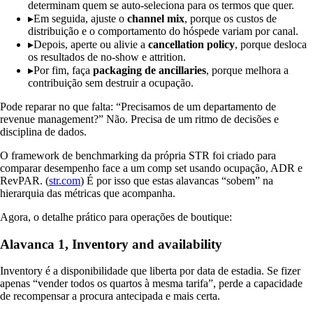
determinam quem se auto-seleciona para os termos que quer.
▸
Em seguida, ajuste o
channel mix
, porque os custos de
distribuição e o comportamento do hóspede variam por canal.
▸
Depois, aperte ou alivie a
cancellation policy
, porque desloca
os resultados de no-show e attrition.
▸
Por fim, faça
packaging de ancillaries
, porque melhora a
contribuição sem destruir a ocupação.
Pode reparar no que falta: “Precisamos de um departamento de
revenue management?” Não. Precisa de um ritmo de decisões e
disciplina de dados.
O framework de benchmarking da própria STR foi criado para
comparar desempenho face a um comp set usando ocupação, ADR e
RevPAR. (
str.com
) É por isso que estas alavancas “sobem” na
hierarquia das métricas que acompanha.
Agora, o detalhe prático para operações de boutique:
Alavanca 1, Inventory and availability
Inventory é a disponibilidade que liberta por data de estadia. Se fizer
apenas “vender todos os quartos à mesma tarifa”, perde a capacidade
de recompensar a procura antecipada e mais certa.