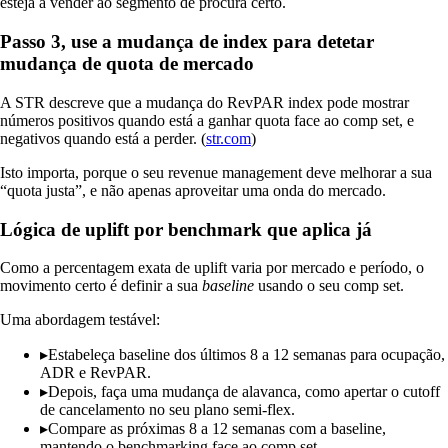
esteja a vender ao segmento de procura certo.
Passo 3, use a mudança de index para detetar
mudança de quota de mercado
A STR descreve que a mudança do RevPAR index pode mostrar
números positivos quando está a ganhar quota face ao comp set, e
negativos quando está a perder. (
str.com
)
Isto importa, porque o seu revenue management deve melhorar a sua
“quota justa”, e não apenas aproveitar uma onda do mercado.
Lógica de uplift por benchmark que aplica já
Como a percentagem exata de uplift varia por mercado e período, o
movimento certo é definir a sua
baseline
usando o seu comp set.
Uma abordagem testável:
▸
Estabeleça baseline dos últimos 8 a 12 semanas para ocupação,
ADR e RevPAR.
▸
Depois, faça uma mudança de alavanca, como apertar o cutoff
de cancelamento no seu plano semi-flex.
▸
Compare as próximas 8 a 12 semanas com a baseline,
mantendo o benchmarking face ao comp set.