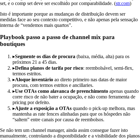
set, e o comp set deve ser escolhido por comparabilidade. (
str.com
)
Isto é importante porque as mudanças de distribuição devem ser
medidas face ao seu contexto competitivo, e não apenas pela sensação
interna de “vendemos mais quartos”.
Playbook passo a passo de channel mix para
boutiques
▸
Segmente os dias de procura
(baixa, média, alta) para os
próximos 21 a 45 dias.
▸
Defina planos de tarifa por risco
: reembolsável, semi-flex,
termos estritos.
▸
Aloque inventário
ao direto primeiro nas datas de maior
procura, com termos estritos e ancillaries.
▸
Use OTAs como alavanca de preenchimento
apenas quando
corre risco de não bater a ocupação, e não como ferramenta de
pricing por defeito.
▸
Ajuste a exposição a OTAs
quando o pick-up melhora, mas
mantenha as rate fences alinhadas para que os hóspedes não
“saltem” entre canais por causa de reembolsos.
Se não tem um channel manager, ainda assim consegue fazer isto
manualmente, controlando a disponibilidade e a visibilidade dos planos