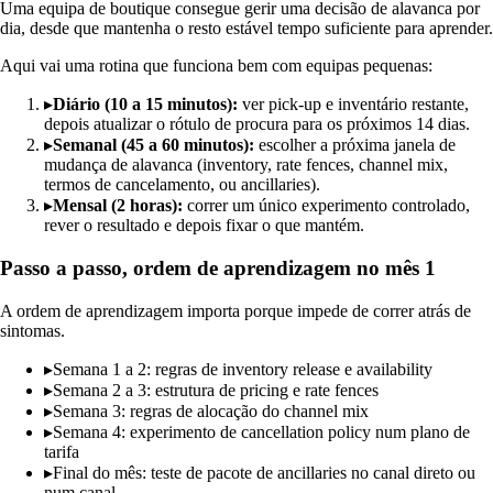
Uma equipa de boutique consegue gerir uma decisão de alavanca por
dia, desde que mantenha o resto estável tempo suficiente para aprender.
Aqui vai uma rotina que funciona bem com equipas pequenas:
▸
Diário (10 a 15 minutos):
ver pick-up e inventário restante,
depois atualizar o rótulo de procura para os próximos 14 dias.
▸
Semanal (45 a 60 minutos):
escolher a próxima janela de
mudança de alavanca (inventory, rate fences, channel mix,
termos de cancelamento, ou ancillaries).
▸
Mensal (2 horas):
correr um único experimento controlado,
rever o resultado e depois fixar o que mantém.
Passo a passo, ordem de aprendizagem no mês 1
A ordem de aprendizagem importa porque impede de correr atrás de
sintomas.
▸
Semana 1 a 2: regras de inventory release e availability
▸
Semana 2 a 3: estrutura de pricing e rate fences
▸
Semana 3: regras de alocação do channel mix
▸
Semana 4: experimento de cancellation policy num plano de
tarifa
▸
Final do mês: teste de pacote de ancillaries no canal direto ou
num canal