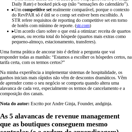
Daily Rate) e booked pick-up (não “sensações do calendário”).
▸
Um
competitive set
realmente comparável, porque o contexto
do RevPAR só é útil se o comp set estiver bem escolhido. A
STR refere requisitos de reporting do competitive set em torno
de hotéis com mínimo de reporte. (
str.com
)
▸
Um acordo claro sobre o que está a otimizar: receita de quartos
apenas, ou receita total do hóspede (quartos mais extras como
pequeno-almoço, estacionamento, transferes).
Uma forma prática de ancorar isto é definir a pergunta que vai
responder todas as manhãs: “Estamos a escolher os hóspedes certos, na
tarifa certa, com os termos certos?”
Na minha experiência a implementar sistemas de hospitalidade, os
ganhos iniciais mais rápidos não vêm de descontos dramáticos. Vêm
de aprender como o seu negócio se comporta quando altera uma
alavanca de cada vez, especialmente os termos de cancelamento e a
composição dos canais.
Nota do autor:
Escrito por Andre Ginja, Founder, andginja.
As 5 alavancas de revenue management
que as boutiques conseguem mesmo