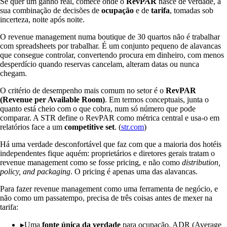
Se quer um ganho real, comece onde o
RevPAR
nasce de verdade, a
sua combinação de decisões de
ocupação
e de
tarifa
, tomadas sob
incerteza, noite após noite.
O revenue management numa boutique de 30 quartos não é trabalhar
com spreadsheets por trabalhar. É um conjunto pequeno de alavancas
que consegue controlar, convertendo procura em dinheiro, com menos
desperdício quando reservas cancelam, alteram datas ou nunca
chegam.
O critério de desempenho mais comum no setor é o
RevPAR
(Revenue per Available Room)
. Em termos conceptuais, junta o
quanto está cheio com o que cobra, num só número que pode
comparar. A STR define o RevPAR como métrica central e usa-o em
relatórios face a um
competitive set
. (
str.com
)
Há uma verdade desconfortável que faz com que a maioria dos hotéis
independentes fique aquém: proprietários e diretores gerais tratam o
revenue management como se fosse pricing, e não como
distribution,
policy, and packaging
. O pricing é apenas uma das alavancas.
Para fazer revenue management como uma ferramenta de negócio, e
não como um passatempo, precisa de três coisas antes de mexer na
tarifa:
▸
Uma
fonte única da verdade
para ocupação, ADR (Average