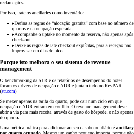
reclamações.
Por isso, trate os ancillaries como inventário:
▸
Defina as regras de “alocação gratuita” com base no número de
quartos e na ocupação esperada.
▸
Acompanhe o uptake no momento da reserva, não apenas após
check-out.
▸
Deixe as regras de late checkout explícitas, para a receção não
improvisar em dias de pico.
Porque isto melhora o seu sistema de revenue
management
O benchmarking da STR e os relatórios de desempenho do hotel
focam os drivers de ocupação e ADR e juntam tudo no RevPAR.
(
str.com
)
Se mexer apenas na tarifa do quarto, pode cair num ciclo em que
ocupação e ADR entram em conflito. O revenue management deve
abrir a via para mais receita, através de gasto do hóspede, e não apenas
do quarto.
Uma métrica prática para adicionar ao seu dashboard diário é
ancillary
por quarto ocupado
. Mesmo um ganho pequeno importa, porque não