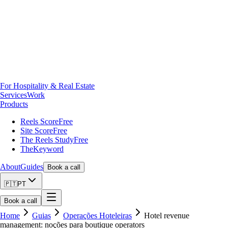
For Hospitality & Real Estate
Services
Work
Products
Reels Score
Free
Site Score
Free
The Reels Study
Free
TheKeyword
About
Guides
Book a call
🇵🇹
PT
Book a call
Home
Guias
Operações Hoteleiras
Hotel revenue
management: noções para boutique operators