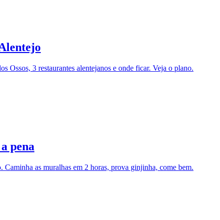
Alentejo
ssos, 3 restaurantes alentejanos e onde ficar. Veja o plano.
 a pena
. Caminha as muralhas em 2 horas, prova ginjinha, come bem.