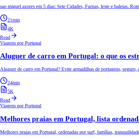
sao miguel azores em 5 dias: Sete Cidades, Furnas, leste e baleias. Rot
21
min
4
K
Read
Viagens por Portugal
Aluguer de carro em Portugal: o que os es
Aluguer de carro em Portugal? Evite armadilhas de portagens, seguro,
24
min
5
K
Read
Viagens por Portugal
Melhores praias em Portugal, lista ordenad
Melhores praias em Portugal, ordenadas por surf, famílias, tranquilida