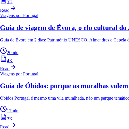
3
K
Read
Viagens por Portugal
Guia de viagem de Évora, o elo cultural do 
Guia de Évora em 2 dias: Património UNESCO, Almendres e Capela dos O
20
min
4
K
Read
Viagens por Portugal
Guia de Óbidos: porque as muralhas valem
Óbidos Portugal é mesmo uma vila muralhada, não um parque temático
17
min
3
K
Read