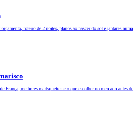
a
 orçamento, roteiro de 2 noites, planos ao nascer do sol e jantares numa
 marisco
de França, melhores marisqueiras e o que escolher no mercado antes d