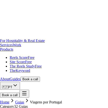
For Hospitality & Real Estate
Services
Work
Products
Reels Score
Free
Site Score
Free
The Reels Study
Free
TheKeyword
About
Guides
Book a call
🇵🇹
PT
Book a call
Home
Guias
Viagens por Portugal
Category
32
Guias