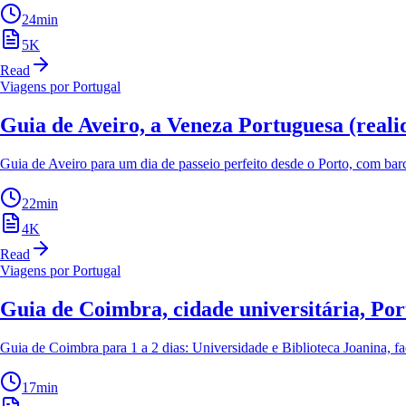
24
min
5
K
Read
Viagens por Portugal
Guia de Aveiro, a Veneza Portuguesa (reali
Guia de Aveiro para um dia de passeio perfeito desde o Porto, com ba
22
min
4
K
Read
Viagens por Portugal
Guia de Coimbra, cidade universitária, Por
Guia de Coimbra para 1 a 2 dias: Universidade e Biblioteca Joanina, f
17
min