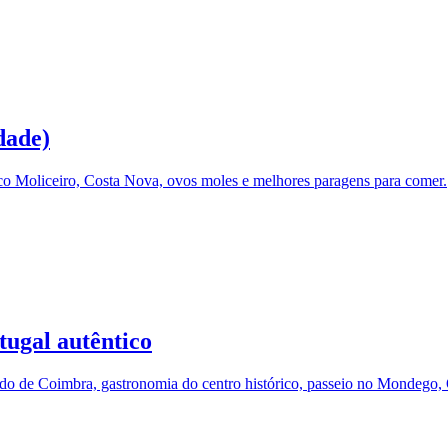
dade)
rco Moliceiro, Costa Nova, ovos moles e melhores paragens para comer.
tugal autêntico
ado de Coimbra, gastronomia do centro histórico, passeio no Mondego, 