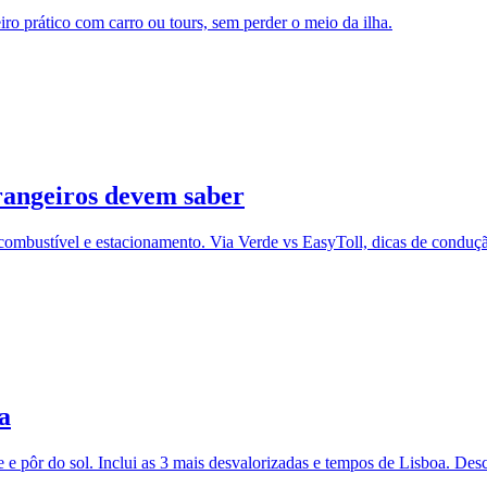
eiro prático com carro ou tours, sem perder o meio da ilha.
trangeiros devem saber
 combustível e estacionamento. Via Verde vs EasyToll, dicas de conduç
a
de e pôr do sol. Inclui as 3 mais desvalorizadas e tempos de Lisboa. De