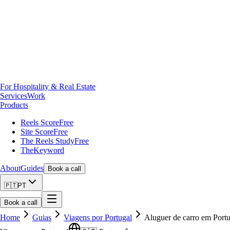
For Hospitality & Real Estate
Services
Work
Products
Reels Score
Free
Site Score
Free
The Reels Study
Free
TheKeyword
About
Guides
Book a call
🇵🇹
PT
Book a call
Home
Guias
Viagens por Portugal
Aluguer de carro em Portu