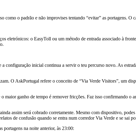
isso como o padrão e não improvises tentando “evitar” as portagens. O car
roços eletrónicos: o EasyToll ou um método de entrada associado à front
o.
 configuração inicial continua a servir o teu percurso novo. As estrad
lizam. O AskPortugal refere o conceito de “Via Verde Visitors”, um dis
, e o maior ganho de tempo é remover fricções. Faz isso confirmando o
 ainda assim será cobrado corretamente. Mesmo com dispositivo, podes fa
 relatos de confusão quando se entra num corredor Via Verde e se sai 
s portagens na noite anterior, às 23:00: