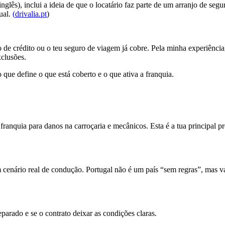
ês), inclui a ideia de que o locatário faz parte de um arranjo de segur
ual.
(
drivalia.pt
)
 de crédito ou o teu seguro de viagem já cobre. Pela minha experiênci
xclusões.
o que define o que está coberto e o que ativa a franquia.
nquia para danos na carroçaria e mecânicos. Esta é a tua principal pro
 cenário real de condução. Portugal não é um país “sem regras”, mas va
arado e se o contrato deixar as condições claras.