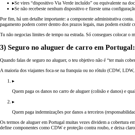
▸
Se vires “dispositivo Via Verde incluído” ou equivalente na d
▸
Se não recebeste nenhum dispositivo e fizeste uma configuração
Por fim, há um detalhe importante: a componente administrativa conta. 
pagamento podem correr dentro dos prazos legais, mas podem existir c
Tu não negocias limites de tempo na estrada. Só consegues colocar o m
3) Seguro no aluguer de carro em Portugal:
Quando falas de seguro no aluguer, o teu objetivo não é “ter mais cober
A maioria dos viajantes foca-se na franquia ou no rótulo (CDW, LDW,
▸
Quem paga os danos no carro de aluguer (colisão e danos) e qual
▸
Quem paga indemnizações por danos a terceiros (responsabilidade
Os termos de aluguer em Portugal muitas vezes dividem a cobertura e
define componentes como CDW e proteção contra roubo, e deixa claro q