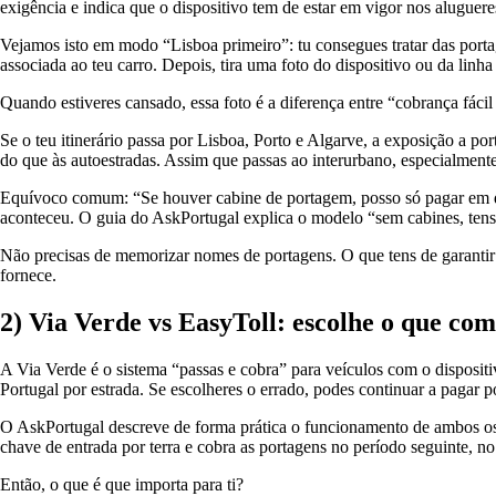
exigência e indica que o dispositivo tem de estar em vigor nos aluguer
Vejamos isto em modo “Lisboa primeiro”: tu consegues tratar das porta
associada ao teu carro. Depois, tira uma foto do dispositivo ou da linh
Quando estiveres cansado, essa foto é a diferença entre “cobrança fáci
Se o teu itinerário passa por Lisboa, Porto e Algarve, a exposição a p
do que às autoestradas. Assim que passas ao interurbano, especialmente
Equívoco comum: “Se houver cabine de portagem, posso só pagar em di
aconteceu. O guia do AskPortugal explica o modelo “sem cabines, tens 
Não precisas de memorizar nomes de portagens. O que tens de garantir
fornece.
2) Via Verde vs EasyToll: escolhe o que co
A Via Verde é o sistema “passas e cobra” para veículos com o dispositiv
Portugal por estrada. Se escolheres o errado, podes continuar a pagar
O AskPortugal descreve de forma prática o funcionamento de ambos os s
chave de entrada por terra e cobra as portagens no período seguinte, no
Então, o que é que importa para ti?