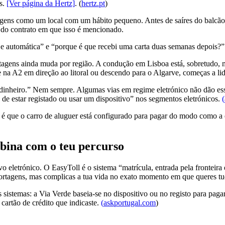
es.
[Ver página da Hertz]
. (
hertz.pt
)
gens como um local com um hábito pequeno. Antes de saíres do balcão d
a do contrato em que isso é mencionado.
l e automática” e “porque é que recebi uma carta duas semanas depois?”
ortagens ainda muda por região. A condução em Lisboa está, sobretudo, 
 na A2 em direção ao litoral ou descendo para o Algarve, começas a lid
nheiro.” Nem sempre. Algumas vias em regime eletrónico não dão essa 
de estar registado ou usar um dispositivo” nos segmentos eletrónicos.
(
 é que o carro de aluguer está configurado para pagar do modo como a 
mbina com o teu percurso
o eletrónico. O EasyToll é o sistema “matrícula, entrada pela fronteira
 portagens, mas complicas a tua vida no exato momento em que queres tu
istemas: a Via Verde baseia-se no dispositivo ou no registo para paga
 cartão de crédito que indicaste.
(
askportugal.com
)