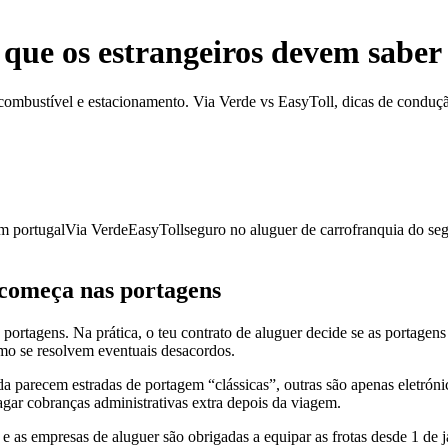
 que os estrangeiros devem saber
 combustível e estacionamento. Via Verde vs EasyToll, dicas de conduç
m portugal
Via Verde
EasyToll
seguro no aluguer de carro
franquia do se
 começa nas portagens
portagens. Na prática, o teu contrato de aluguer decide se as portagens
como se resolvem eventuais desacordos.
a parecem estradas de portagem “clássicas”, outras são apenas eletróni
pagar cobranças administrativas extra depois da viagem.
 e as empresas de aluguer são obrigadas a equipar as frotas desde 1 de j