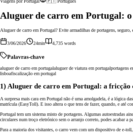
Viagens por Portugal
🇵🇹 Português
Aluguer de carro em Portugal: o
Aluguer de carro em Portugal? Evite armadilhas de portagens, seguro,
3/06/2026
24
min
4,735
words
Palavras-chave
aluguer de carro em portugal
aluguer de viatura em portugal
portagens e
lisboa
fiscalização em portugal
1) Aluguer de carro em Portugal: a fricção
A surpresa mais cara em Portugal não é uma amolgadela, é a lógica das 
matrícula (EasyToll). E isso altera o que tens de fazer, quando, e até 
Portugal tem um sistema misto de portagens. Algumas autoestradas aind
circulares num troço eletrónico sem o arranjo correto, podes acabar a 
Para a maioria dos visitantes, o carro vem com um dispositivo de e-toll,