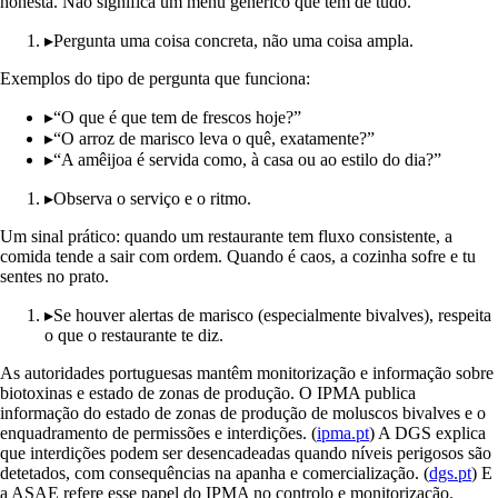
honesta. Não significa um menu genérico que tem de tudo.
▸
Pergunta uma coisa concreta, não uma coisa ampla.
Exemplos do tipo de pergunta que funciona:
▸
“O que é que tem de frescos hoje?”
▸
“O arroz de marisco leva o quê, exatamente?”
▸
“A amêijoa é servida como, à casa ou ao estilo do dia?”
▸
Observa o serviço e o ritmo.
Um sinal prático: quando um restaurante tem fluxo consistente, a
comida tende a sair com ordem. Quando é caos, a cozinha sofre e tu
sentes no prato.
▸
Se houver alertas de marisco (especialmente bivalves), respeita
o que o restaurante te diz.
As autoridades portuguesas mantêm monitorização e informação sobre
biotoxinas e estado de zonas de produção. O IPMA publica
informação do estado de zonas de produção de moluscos bivalves e o
enquadramento de permissões e interdições. (
ipma.pt
) A DGS explica
que interdições podem ser desencadeadas quando níveis perigosos são
detetados, com consequências na apanha e comercialização. (
dgs.pt
) E
a ASAE refere esse papel do IPMA no controlo e monitorização.