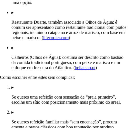
uma opção.
▸
Restaurante Duarte, também associado a Olhos de Água: é
comum ser apresentado como restaurante tradicional com pratos
regionais, incluindo cataplana e arroz de marisco, com base em
peixe e marisco. (
lifecooler.com
)
▸
Calheiros (Olhos de Água): costuma ser descrito como bastião
da comida tradicional portuguesa, com peixe e marisco e um
enfoque em frescura do Atlântico. (
bellaciao.pt
)
Como escolher entre estes sem complicar:
▸
Se queres uma refeição com sensação de “praia primeiro”,
escolhe um sítio com posicionamento mais próximo do areal.
▸
Se queres refeição familiar mais “sem encenação”, procura
ementa e pratos clássicos com boa reputação por produto.