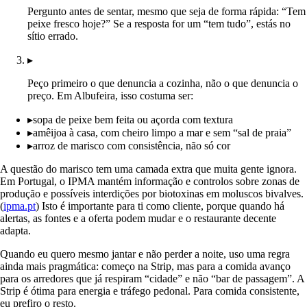
Pergunto antes de sentar, mesmo que seja de forma rápida: “Tem
peixe fresco hoje?” Se a resposta for um “tem tudo”, estás no
sítio errado.
▸
Peço primeiro o que denuncia a cozinha, não o que denuncia o
preço. Em Albufeira, isso costuma ser:
▸
sopa de peixe bem feita ou açorda com textura
▸
amêijoa à casa, com cheiro limpo a mar e sem “sal de praia”
▸
arroz de marisco com consistência, não só cor
A questão do marisco tem uma camada extra que muita gente ignora.
Em Portugal, o IPMA mantém informação e controlos sobre zonas de
produção e possíveis interdições por biotoxinas em moluscos bivalves.
(
ipma.pt
) Isto é importante para ti como cliente, porque quando há
alertas, as fontes e a oferta podem mudar e o restaurante decente
adapta.
Quando eu quero mesmo jantar e não perder a noite, uso uma regra
ainda mais pragmática: começo na Strip, mas para a comida avanço
para os arredores que já respiram “cidade” e não “bar de passagem”. A
Strip é ótima para energia e tráfego pedonal. Para comida consistente,
eu prefiro o resto.