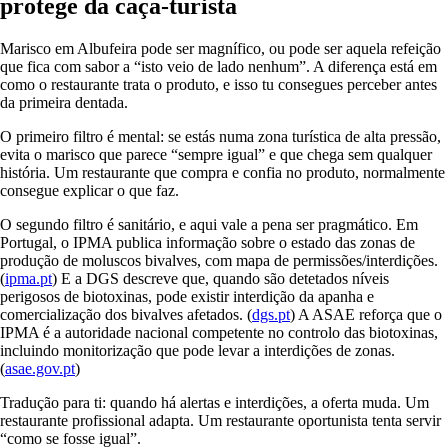
protege da caça-turista
Marisco em Albufeira pode ser magnífico, ou pode ser aquela refeição
que fica com sabor a “isto veio de lado nenhum”. A diferença está em
como o restaurante trata o produto, e isso tu consegues perceber antes
da primeira dentada.
O primeiro filtro é mental: se estás numa zona turística de alta pressão,
evita o marisco que parece “sempre igual” e que chega sem qualquer
história. Um restaurante que compra e confia no produto, normalmente
consegue explicar o que faz.
O segundo filtro é sanitário, e aqui vale a pena ser pragmático. Em
Portugal, o IPMA publica informação sobre o estado das zonas de
produção de moluscos bivalves, com mapa de permissões/interdições.
(
ipma.pt
) E a DGS descreve que, quando são detetados níveis
perigosos de biotoxinas, pode existir interdição da apanha e
comercialização dos bivalves afetados. (
dgs.pt
) A ASAE reforça que o
IPMA é a autoridade nacional competente no controlo das biotoxinas,
incluindo monitorização que pode levar a interdições de zonas.
(
asae.gov.pt
)
Tradução para ti: quando há alertas e interdições, a oferta muda. Um
restaurante profissional adapta. Um restaurante oportunista tenta servir
“como se fosse igual”.