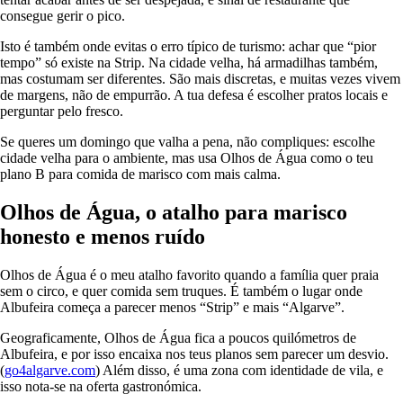
consegue gerir o pico.
Isto é também onde evitas o erro típico de turismo: achar que “pior
tempo” só existe na Strip. Na cidade velha, há armadilhas também,
mas costumam ser diferentes. São mais discretas, e muitas vezes vivem
de margens, não de empurrão. A tua defesa é escolher pratos locais e
perguntar pelo fresco.
Se queres um domingo que valha a pena, não compliques: escolhe
cidade velha para o ambiente, mas usa Olhos de Água como o teu
plano B para comida de marisco com mais calma.
Olhos de Água, o atalho para marisco
honesto e menos ruído
Olhos de Água é o meu atalho favorito quando a família quer praia
sem o circo, e quer comida sem truques. É também o lugar onde
Albufeira começa a parecer menos “Strip” e mais “Algarve”.
Geograficamente, Olhos de Água fica a poucos quilómetros de
Albufeira, e por isso encaixa nos teus planos sem parecer um desvio.
(
go4algarve.com
) Além disso, é uma zona com identidade de vila, e
isso nota-se na oferta gastronómica.