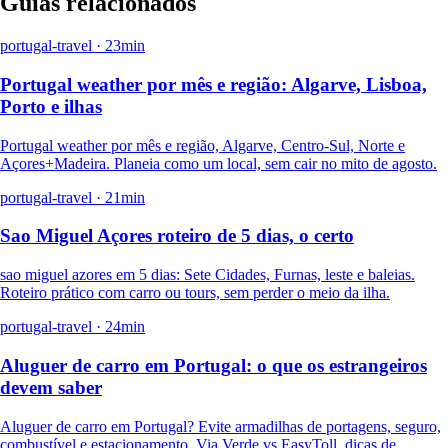
Guias relacionados
portugal-travel
·
23
min
Portugal weather por mês e região: Algarve, Lisboa,
Porto e ilhas
Portugal weather por mês e região, Algarve, Centro-Sul, Norte e
Açores+Madeira. Planeia como um local, sem cair no mito de agosto.
portugal-travel
·
21
min
Sao Miguel Açores roteiro de 5 dias, o certo
sao miguel azores em 5 dias: Sete Cidades, Furnas, leste e baleias.
Roteiro prático com carro ou tours, sem perder o meio da ilha.
portugal-travel
·
24
min
Aluguer de carro em Portugal: o que os estrangeiros
devem saber
Aluguer de carro em Portugal? Evite armadilhas de portagens, seguro,
combustível e estacionamento. Via Verde vs EasyToll, dicas de