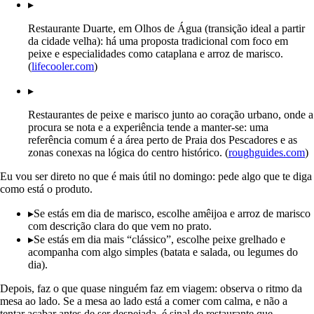
▸
Restaurante Duarte, em Olhos de Água (transição ideal a partir
da cidade velha): há uma proposta tradicional com foco em
peixe e especialidades como cataplana e arroz de marisco.
(
lifecooler.com
)
▸
Restaurantes de peixe e marisco junto ao coração urbano, onde a
procura se nota e a experiência tende a manter-se: uma
referência comum é a área perto de Praia dos Pescadores e as
zonas conexas na lógica do centro histórico. (
roughguides.com
)
Eu vou ser direto no que é mais útil no domingo: pede algo que te diga
como está o produto.
▸
Se estás em dia de marisco, escolhe amêijoa e arroz de marisco
com descrição clara do que vem no prato.
▸
Se estás em dia mais “clássico”, escolhe peixe grelhado e
acompanha com algo simples (batata e salada, ou legumes do
dia).
Depois, faz o que quase ninguém faz em viagem: observa o ritmo da
mesa ao lado. Se a mesa ao lado está a comer com calma, e não a
tentar acabar antes de ser despejada, é sinal de restaurante que