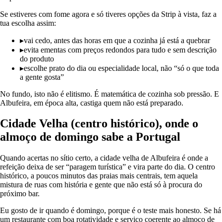
Se estiveres com fome agora e só tiveres opções da Strip à vista, faz a
tua escolha assim:
▸
vai cedo, antes das horas em que a cozinha já está a quebrar
▸
evita ementas com preços redondos para tudo e sem descrição
do produto
▸
escolhe prato do dia ou especialidade local, não “só o que toda
a gente gosta”
No fundo, isto não é elitismo. É matemática de cozinha sob pressão. E
Albufeira, em época alta, castiga quem não está preparado.
Cidade Velha (centro histórico), onde o
almoço de domingo sabe a Portugal
Quando acertas no sítio certo, a cidade velha de Albufeira é onde a
refeição deixa de ser “paragem turística” e vira parte do dia. O centro
histórico, a poucos minutos das praias mais centrais, tem aquela
mistura de ruas com história e gente que não está só à procura do
próximo bar.
Eu gosto de ir quando é domingo, porque é o teste mais honesto. Se há
um restaurante com boa rotatividade e serviço coerente ao almoço de