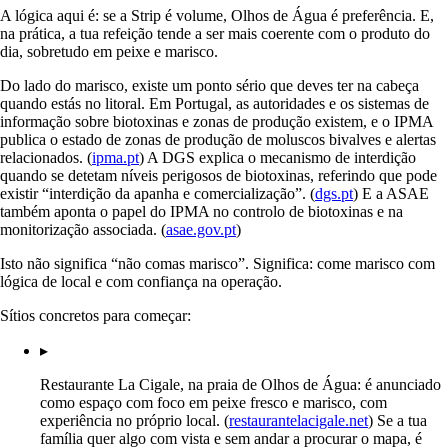
A lógica aqui é: se a Strip é volume, Olhos de Água é preferência. E,
na prática, a tua refeição tende a ser mais coerente com o produto do
dia, sobretudo em peixe e marisco.
Do lado do marisco, existe um ponto sério que deves ter na cabeça
quando estás no litoral. Em Portugal, as autoridades e os sistemas de
informação sobre biotoxinas e zonas de produção existem, e o IPMA
publica o estado de zonas de produção de moluscos bivalves e alertas
relacionados. (
ipma.pt
) A DGS explica o mecanismo de interdição
quando se detetam níveis perigosos de biotoxinas, referindo que pode
existir “interdição da apanha e comercialização”. (
dgs.pt
) E a ASAE
também aponta o papel do IPMA no controlo de biotoxinas e na
monitorização associada. (
asae.gov.pt
)
Isto não significa “não comas marisco”. Significa: come marisco com
lógica de local e com confiança na operação.
Sítios concretos para começar:
▸
Restaurante La Cigale, na praia de Olhos de Água: é anunciado
como espaço com foco em peixe fresco e marisco, com
experiência no próprio local. (
restaurantelacigale.net
) Se a tua
família quer algo com vista e sem andar a procurar o mapa, é