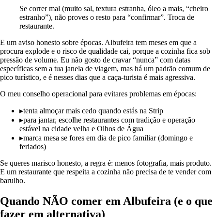
Se correr mal (muito sal, textura estranha, óleo a mais, “cheiro
estranho”), não proves o resto para “confirmar”. Troca de
restaurante.
E um aviso honesto sobre épocas. Albufeira tem meses em que a
procura explode e o risco de qualidade cai, porque a cozinha fica sob
pressão de volume. Eu não gosto de cravar “nunca” com datas
específicas sem a tua janela de viagem, mas há um padrão comum de
pico turístico, e é nesses dias que a caça-turista é mais agressiva.
O meu conselho operacional para evitares problemas em épocas:
▸
tenta almoçar mais cedo quando estás na Strip
▸
para jantar, escolhe restaurantes com tradição e operação
estável na cidade velha e Olhos de Água
▸
marca mesa se fores em dia de pico familiar (domingo e
feriados)
Se queres marisco honesto, a regra é: menos fotografia, mais produto.
E um restaurante que respeita a cozinha não precisa de te vender com
barulho.
Quando NÃO comer em Albufeira (e o que
fazer em alternativa)