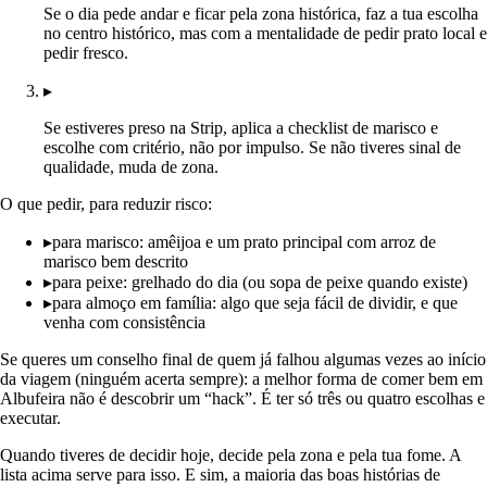
Se o dia pede andar e ficar pela zona histórica, faz a tua escolha
no centro histórico, mas com a mentalidade de pedir prato local e
pedir fresco.
▸
Se estiveres preso na Strip, aplica a checklist de marisco e
escolhe com critério, não por impulso. Se não tiveres sinal de
qualidade, muda de zona.
O que pedir, para reduzir risco:
▸
para marisco: amêijoa e um prato principal com arroz de
marisco bem descrito
▸
para peixe: grelhado do dia (ou sopa de peixe quando existe)
▸
para almoço em família: algo que seja fácil de dividir, e que
venha com consistência
Se queres um conselho final de quem já falhou algumas vezes ao início
da viagem (ninguém acerta sempre): a melhor forma de comer bem em
Albufeira não é descobrir um “hack”. É ter só três ou quatro escolhas e
executar.
Quando tiveres de decidir hoje, decide pela zona e pela tua fome. A
lista acima serve para isso. E sim, a maioria das boas histórias de