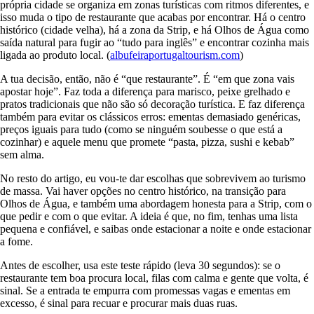
própria cidade se organiza em zonas turísticas com ritmos diferentes, e
isso muda o tipo de restaurante que acabas por encontrar. Há o centro
histórico (cidade velha), há a zona da Strip, e há Olhos de Água como
saída natural para fugir ao “tudo para inglês” e encontrar cozinha mais
ligada ao produto local. (
albufeiraportugaltourism.com
)
A tua decisão, então, não é “que restaurante”. É “em que zona vais
apostar hoje”. Faz toda a diferença para marisco, peixe grelhado e
pratos tradicionais que não são só decoração turística. E faz diferença
também para evitar os clássicos erros: ementas demasiado genéricas,
preços iguais para tudo (como se ninguém soubesse o que está a
cozinhar) e aquele menu que promete “pasta, pizza, sushi e kebab”
sem alma.
No resto do artigo, eu vou-te dar escolhas que sobrevivem ao turismo
de massa. Vai haver opções no centro histórico, na transição para
Olhos de Água, e também uma abordagem honesta para a Strip, com o
que pedir e com o que evitar. A ideia é que, no fim, tenhas uma lista
pequena e confiável, e saibas onde estacionar a noite e onde estacionar
a fome.
Antes de escolher, usa este teste rápido (leva 30 segundos): se o
restaurante tem boa procura local, filas com calma e gente que volta, é
sinal. Se a entrada te empurra com promessas vagas e ementas em
excesso, é sinal para recuar e procurar mais duas ruas.