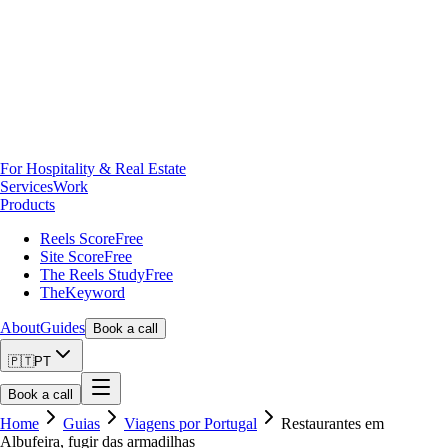
For Hospitality & Real Estate
Services
Work
Products
Reels Score
Free
Site Score
Free
The Reels Study
Free
TheKeyword
About
Guides
Book a call
🇵🇹
PT
Book a call
Home
Guias
Viagens por Portugal
Restaurantes em
Albufeira, fugir das armadilhas