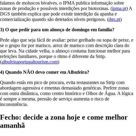
falamos de moluscos bivalves, o IPMA publica informação sobre
zonas de produção e possíveis interdições por biotoxinas. (
ipma.pt
) A
DGS também explica que pode existir interdição da apanha e
comercialização quando são detetados níveis perigosos. (
dgs.pt
)
3) O que pedir para um almoço de domingo em família?
Pede algo que seja fácil de avaliar: peixe grelhado ou sopa de peixe, e
se o grupo for por marisco, arroz de marisco com descrição clara do
que leva. Na cidade velha, o almoço costuma funcionar melhor para
refeições familiares, porque o ritmo é diferente da Strip.
(
albufeiraportugaltourism.com
)
4) Quando NÃO devo comer em Albufeira?
Quando estás em pico de procura, evita restaurantes na Strip com
abordagem agressiva e ementas demasiado genéricas. Prefere zonas
com outra dinâmica, como centro histórico e Olhos de Água. A lógica
é sempre a mesma, pressão de serviço aumenta o risco de
inconsistência.
Fecho: decide a zona hoje e come melhor
amanhã