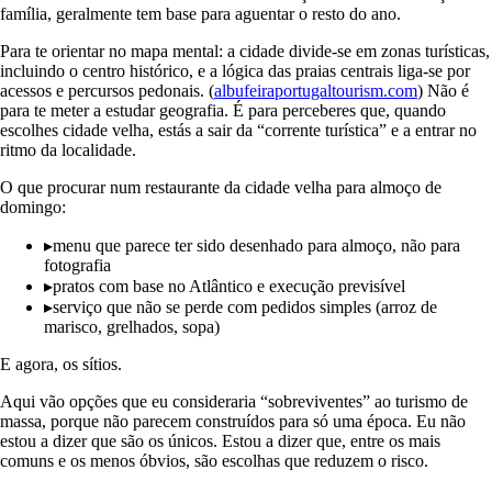
família, geralmente tem base para aguentar o resto do ano.
Para te orientar no mapa mental: a cidade divide-se em zonas turísticas,
incluindo o centro histórico, e a lógica das praias centrais liga-se por
acessos e percursos pedonais. (
albufeiraportugaltourism.com
) Não é
para te meter a estudar geografia. É para perceberes que, quando
escolhes cidade velha, estás a sair da “corrente turística” e a entrar no
ritmo da localidade.
O que procurar num restaurante da cidade velha para almoço de
domingo:
▸
menu que parece ter sido desenhado para almoço, não para
fotografia
▸
pratos com base no Atlântico e execução previsível
▸
serviço que não se perde com pedidos simples (arroz de
marisco, grelhados, sopa)
E agora, os sítios.
Aqui vão opções que eu consideraria “sobreviventes” ao turismo de
massa, porque não parecem construídos para só uma época. Eu não
estou a dizer que são os únicos. Estou a dizer que, entre os mais
comuns e os menos óbvios, são escolhas que reduzem o risco.