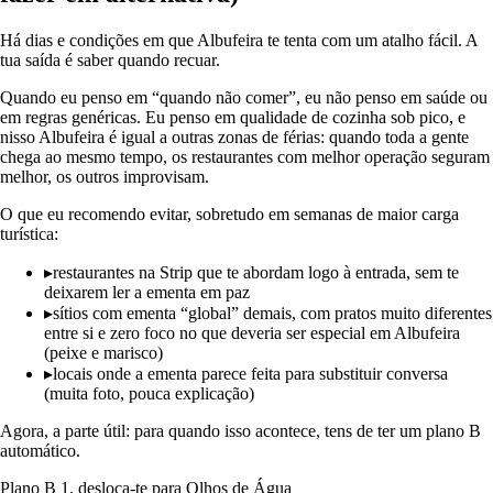
Há dias e condições em que Albufeira te tenta com um atalho fácil. A
tua saída é saber quando recuar.
Quando eu penso em “quando não comer”, eu não penso em saúde ou
em regras genéricas. Eu penso em qualidade de cozinha sob pico, e
nisso Albufeira é igual a outras zonas de férias: quando toda a gente
chega ao mesmo tempo, os restaurantes com melhor operação seguram
melhor, os outros improvisam.
O que eu recomendo evitar, sobretudo em semanas de maior carga
turística:
▸
restaurantes na Strip que te abordam logo à entrada, sem te
deixarem ler a ementa em paz
▸
sítios com ementa “global” demais, com pratos muito diferentes
entre si e zero foco no que deveria ser especial em Albufeira
(peixe e marisco)
▸
locais onde a ementa parece feita para substituir conversa
(muita foto, pouca explicação)
Agora, a parte útil: para quando isso acontece, tens de ter um plano B
automático.
Plano B 1, desloca-te para Olhos de Água