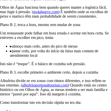
Olhos de Água funciona bem quando queres manter a logística fácil,
mas fugir à pressão. (
go4algarve.com
) É também onde as escolhas de
peixe e marisco têm mais probabilidade de serem consistentes.
Plano B 2, troca a hora, mesmo sem mudar de zona
Um restaurante pode falhar em hora errada e acertar em hora certa. Se
estiveres a escolher em pico, tenta:
▸
almoço mais cedo, antes do pico de mesas
▸
jantar cedo, por volta do início da faixa mais comum de
atendimento local
Isto não é “truque”. É o básico de cozinha sob pressão.
Plano B 3, escolhe primeiro o ambiente certo, depois a cozinha
Albufeira divide-se em zonas com ritmos diferentes, e isso reflete-se
nas ementas. (
albufeiraportugaltourism.com
) Quando estás no centro
histórico ou em Olhos de Água, as mesas tendem a ser mais família e
menos “passei por aqui”. Isso dá margem à cozinha.
Como transformar isto em decisão rápida no teu dia: